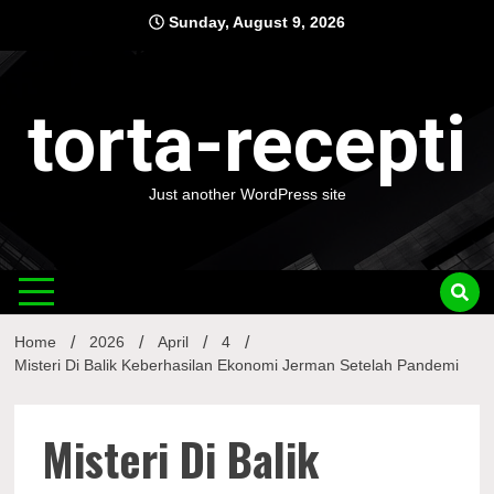
Skip
Sunday, August 9, 2026
to
content
torta-recepti
Just another WordPress site
Home
2026
April
4
Misteri Di Balik Keberhasilan Ekonomi Jerman Setelah Pandemi
Misteri Di Balik