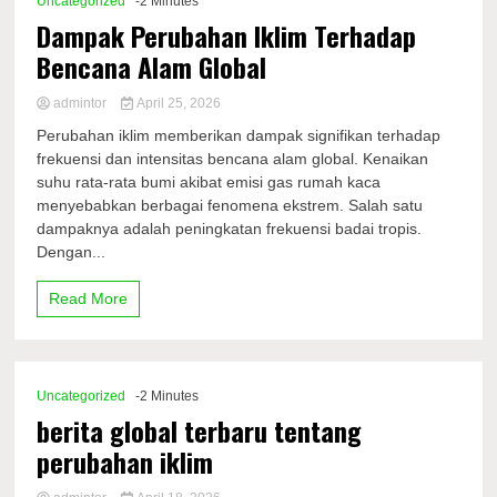
Uncategorized
-2 Minutes
Dampak Perubahan Iklim Terhadap
Bencana Alam Global
admintor
April 25, 2026
Perubahan iklim memberikan dampak signifikan terhadap
frekuensi dan intensitas bencana alam global. Kenaikan
suhu rata-rata bumi akibat emisi gas rumah kaca
menyebabkan berbagai fenomena ekstrem. Salah satu
dampaknya adalah peningkatan frekuensi badai tropis.
Dengan...
Read More
Uncategorized
-2 Minutes
berita global terbaru tentang
perubahan iklim