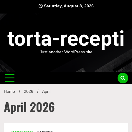
Skip
Saturday, August 8, 2026
to
content
torta-recepti
Just another WordPress site
Home
2026
April
April 2026