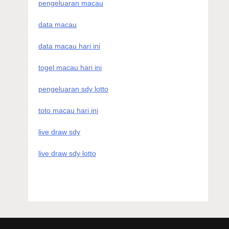
pengeluaran macau
data macau
data macau hari ini
togel macau hari ini
pengeluaran sdy lotto
toto macau hari ini
live draw sdy
live draw sdy lotto