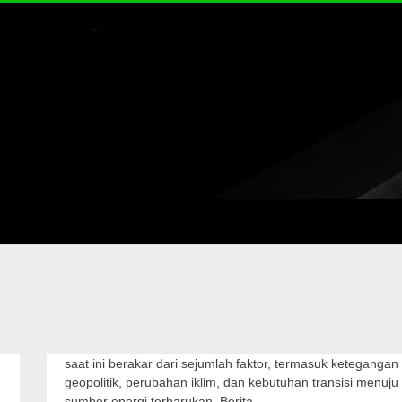
saat ini berakar dari sejumlah faktor, termasuk ketegangan
geopolitik, perubahan iklim, dan kebutuhan transisi menuju
sumber energi terbarukan. Berita...