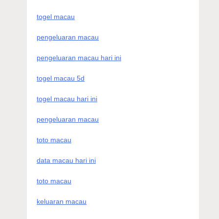
togel macau
pengeluaran macau
pengeluaran macau hari ini
togel macau 5d
togel macau hari ini
pengeluaran macau
toto macau
data macau hari ini
toto macau
keluaran macau