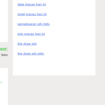
data macau hari ini
togel macau hari ini
pengeluaran sdy lotto
toto macau hari ini
live draw sdy
ext:
live draw sdy lotto
 Iklim