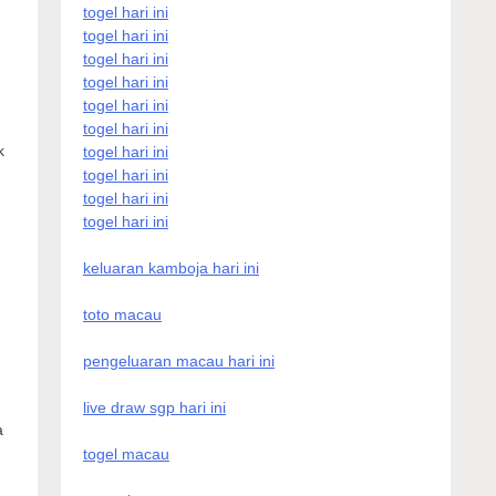
togel hari ini
togel hari ini
togel hari ini
togel hari ini
togel hari ini
togel hari ini
k
togel hari ini
togel hari ini
togel hari ini
togel hari ini
keluaran kamboja hari ini
toto macau
pengeluaran macau hari ini
live draw sgp hari ini
a
togel macau