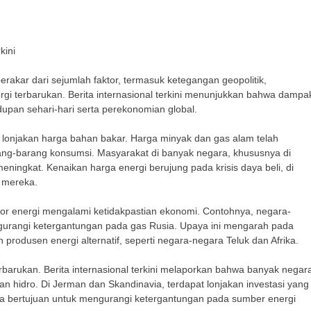
kini
berakar dari sejumlah faktor, termasuk ketegangan geopolitik,
rgi terbarukan. Berita internasional terkini menunjukkan bahwa dampa
dupan sehari-hari serta perekonomian global.
ah lonjakan harga bahan bakar. Harga minyak dan gas alam telah
rang-barang konsumsi. Masyarakat di banyak negara, khususnya di
eningkat. Kenaikan harga energi berujung pada krisis daya beli, di
 mereka.
por energi mengalami ketidakpastian ekonomi. Contohnya, negara-
engurangi ketergantungan pada gas Rusia. Upaya ini mengarah pada
produsen energi alternatif, seperti negara-negara Teluk dan Afrika.
erbarukan. Berita internasional terkini melaporkan bahwa banyak negar
an hidro. Di Jerman dan Skandinavia, terdapat lonjakan investasi yang
anya bertujuan untuk mengurangi ketergantungan pada sumber energi