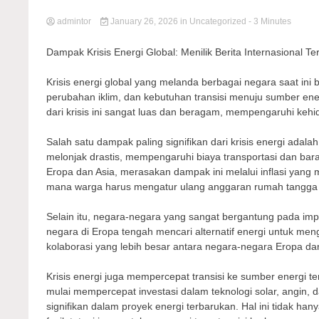
admintor
January 26, 2026
in
Uncategorized
- 3 Minutes
Dampak Krisis Energi Global: Menilik Berita Internasional Ter
Krisis energi global yang melanda berbagai negara saat ini 
perubahan iklim, dan kebutuhan transisi menuju sumber ene
dari krisis ini sangat luas dan beragam, mempengaruhi kehi
Salah satu dampak paling signifikan dari krisis energi adal
melonjak drastis, mempengaruhi biaya transportasi dan ba
Eropa dan Asia, merasakan dampak ini melalui inflasi yang m
mana warga harus mengatur ulang anggaran rumah tangga
Selain itu, negara-negara yang sangat bergantung pada im
negara di Eropa tengah mencari alternatif energi untuk m
kolaborasi yang lebih besar antara negara-negara Eropa dan 
Krisis energi juga mempercepat transisi ke sumber energi t
mulai mempercepat investasi dalam teknologi solar, angin, d
signifikan dalam proyek energi terbarukan. Hal ini tidak h