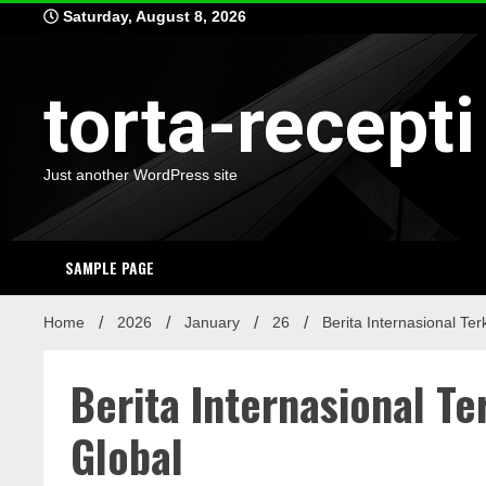
Skip
Saturday, August 8, 2026
to
content
torta-recepti
Just another WordPress site
SAMPLE PAGE
Home
2026
January
26
Berita Internasional Ter
Berita Internasional Te
Global