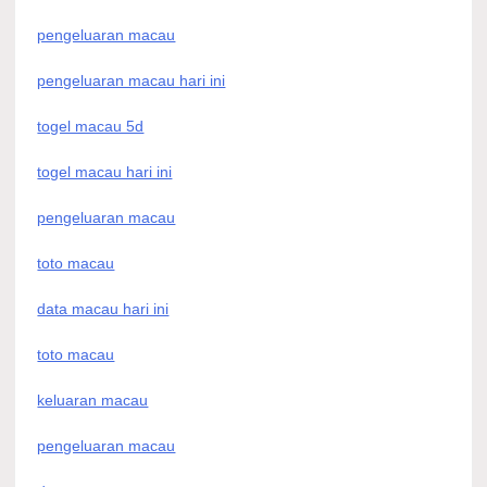
pengeluaran macau
pengeluaran macau hari ini
togel macau 5d
togel macau hari ini
pengeluaran macau
toto macau
data macau hari ini
toto macau
keluaran macau
pengeluaran macau