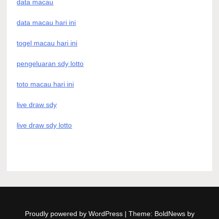
data macau
data macau hari ini
togel macau hari ini
pengeluaran sdy lotto
toto macau hari ini
live draw sdy
live draw sdy lotto
Proudly powered by WordPress
|
Theme: BoldNews by