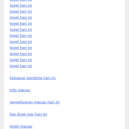
togel hari ini
togel hari ini
togel hari ini
togel hari ini
togel hari ini
togel hari ini
togel hari ini
togel hari ini
togel hari ini
togel hari ini
togel hari ini
keluaran kamboja hari ini
toto macau
pengeluaran macau hari ini
live draw sgp hari ini
togel macau