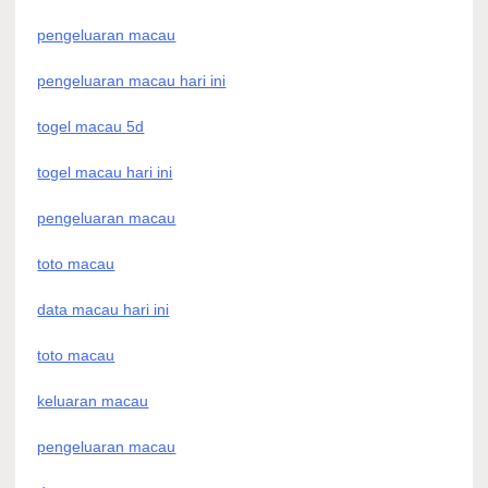
pengeluaran macau
pengeluaran macau hari ini
togel macau 5d
togel macau hari ini
pengeluaran macau
toto macau
data macau hari ini
toto macau
keluaran macau
pengeluaran macau