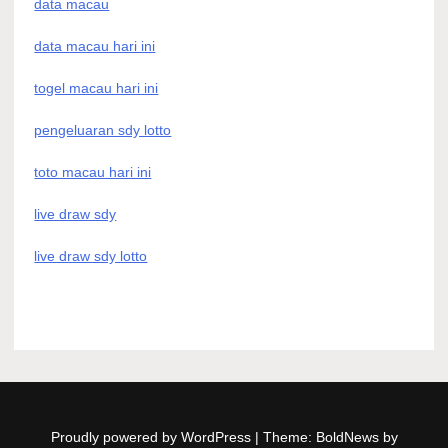
data macau
data macau hari ini
togel macau hari ini
pengeluaran sdy lotto
toto macau hari ini
live draw sdy
live draw sdy lotto
Proudly powered by WordPress
|
Theme: BoldNews by