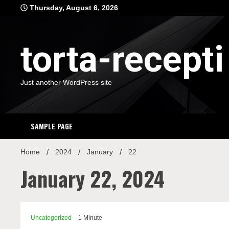
Skip
Thursday, August 6, 2026
to
content
torta-recepti
Just another WordPress site
SAMPLE PAGE
Home
2024
January
22
January 22, 2024
Uncategorized
-1 Minute