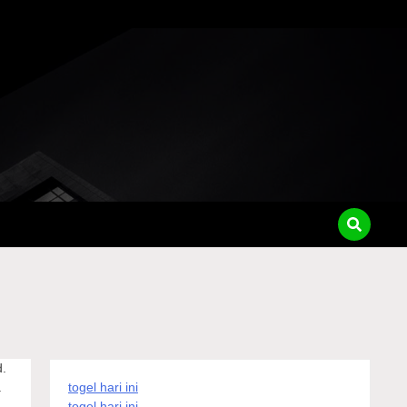
d.
a
togel hari ini
togel hari ini