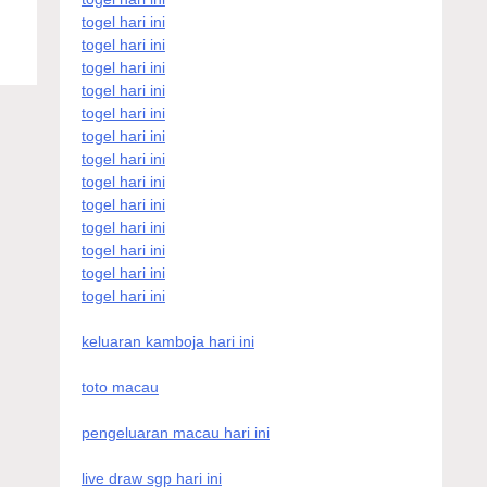
togel hari ini
togel hari ini
togel hari ini
togel hari ini
togel hari ini
togel hari ini
togel hari ini
togel hari ini
togel hari ini
togel hari ini
togel hari ini
togel hari ini
togel hari ini
keluaran kamboja hari ini
toto macau
pengeluaran macau hari ini
live draw sgp hari ini