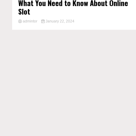
What You Need to Know About Online
Slot
admintor
January 22, 2024