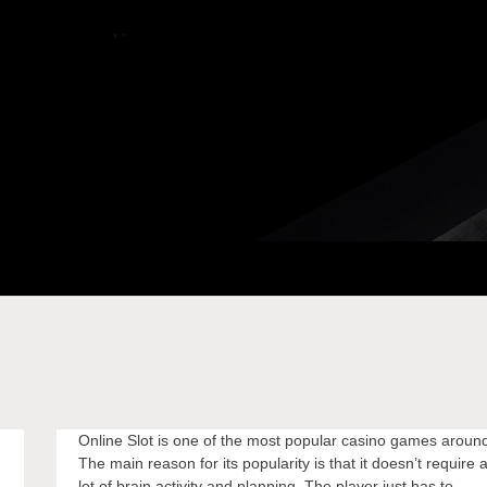
Online Slot is one of the most popular casino games aroun
The main reason for its popularity is that it doesn’t require 
lot of brain activity and planning. The player just has to...