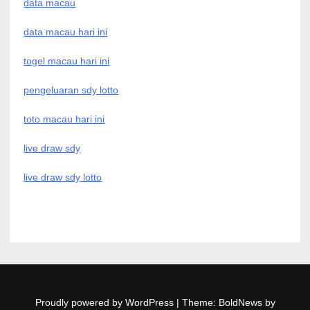
data macau
data macau hari ini
togel macau hari ini
pengeluaran sdy lotto
toto macau hari ini
live draw sdy
live draw sdy lotto
Proudly powered by WordPress
|
Theme: BoldNews by