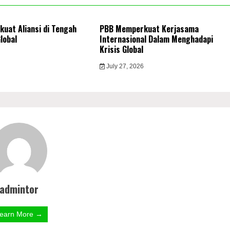
uat Aliansi di Tengah
PBB Memperkuat Kerjasama
lobal
Internasional Dalam Menghadapi
Krisis Global
6
July 27, 2026
admintor
earn More →