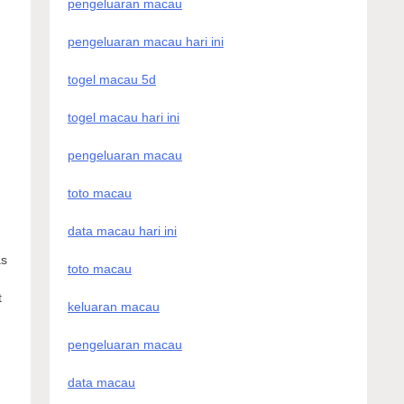
pengeluaran macau
pengeluaran macau hari ini
togel macau 5d
togel macau hari ini
pengeluaran macau
toto macau
data macau hari ini
as
toto macau
t
keluaran macau
pengeluaran macau
data macau