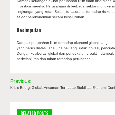
Dampak keuangan akibat perubahan iklim tidak bisa diabaik
investasi mereka. Perusahaan di berbagai sektor mungkin m
lingkungan yang ketat. Selain itu, asuransi terhadap risik
sektor perekonomian secara keseluruhan.
Kesimpulan
Dampak perubahan iklim terhadap ekonomi global sangat ko
yang harus diatasi, ada juga peluang untuk inovasi, penci
Dengan kolaborasi global dan pendekatan proaktif, dampak n
berkelanjutan dan tahan terhadap perubahan.
Post
Previous:
navigation
Krisis Energi Global: Ancaman Terhadap Stabilitas Ekonomi Dun
RELATED POSTS