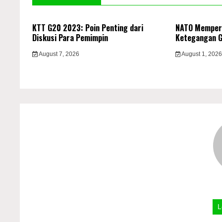
KTT G20 2023: Poin Penting dari
NATO Memperk
Diskusi Para Pemimpin
Ketegangan G
August 7, 2026
August 1, 202
L