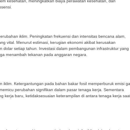
stem kesehatan, meningkatkan biaya perawatan kesehatan, dan
bsensi.
erubahan iklim. Peningkatan frekuensi dan intensitas bencana alam,
yang vital. Menurut estimasi, kerugian ekonomi akibat kerusakan
an dolar setiap tahun. Investasi dalam pembangunan infrastruktur yang
i juga menambah tekanan pada anggaran negara.
n iklim. Ketergantungan pada bahan bakar fosil memperburuk emisi g
 memicu perubahan signifikan dalam pasar tenaga kerja. Sementara
g kerja baru, ketidaksesuaian keterampilan di antara tenaga kerja saa